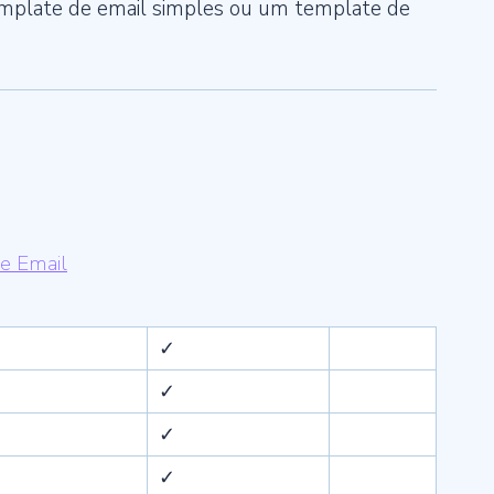
template de email simples ou um template de
e Email
✓
✓
✓
✓