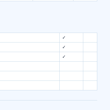
✓
✓
✓