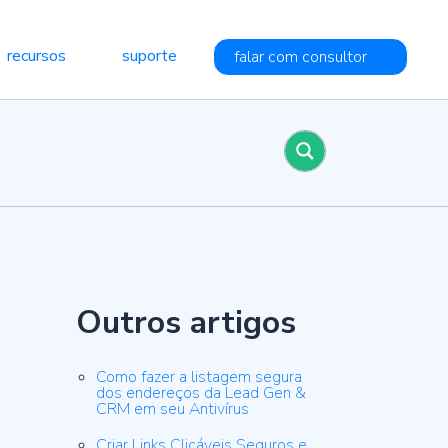
recursos
suporte
falar com consultor
vendas
Gestão e otimização contínua
ompleto
Gestão ágil e inovação constante para manter
mentas.
sua empresa à frente.
umanizam
os
te
etas de
as
 mais
Outros artigos
ais
Como fazer a listagem segura
dos endereços da Lead Gen &
CRM em seu Antivírus
Criar Links Clicáveis Seguros e