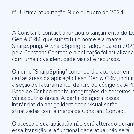
Tome decisões baseadas em dados seguros e precisos.
Internacional Boat Show
30 de novembro de 2023
Última atualização: 9 de outubro de 2024
Playbook de vendas: marketing e vendas além da busca por leads
Treinamento e capacitação
23 de novembro de 2023
Capacitação contínua e onboarding completo para sua equipe dominar
A Constant Contact anunciou o lançamento do L
novas ferramentas.
Gen & CRM, que substitui o nome e a marca
Como o ABM e o Social Selling humanizam o marketing B2B e geram
SharpSpring.
A SharpSpring foi adquirida em 202
resultados
pela Constant Contact e a aplicação foi atualizada
17 de novembro de 2023
com uma nova identidade visual e recursos.
Suporte técnico e sucesso ao cliente
Suporte dedicado para atingir suas metas de sucesso.
Quantidade x Qualidade: Será que as empresas precisam estar cada
vez mais presentes no maior número de canais possível?
O nome “SharpSpring” continuará a aparecer em
14 de novembro de 2023
certas áreas da aplicação Lead Gen & CRM, inclui
a seção de faturamento, dentro do código da API,
Gestão e otimização contínua
Base de Conhecimento, integrações de terceiros 
Gestão ágil e inovação constante para manter sua empresa à frente.
várias outras áreas. A partir de agora, essas
instâncias da antiga identidade visual serão
atualizadas com a marca da Constant Contact.
O acesso à sua aplicação não será alterado duran
essa transição, e a funcionalidade atual não será