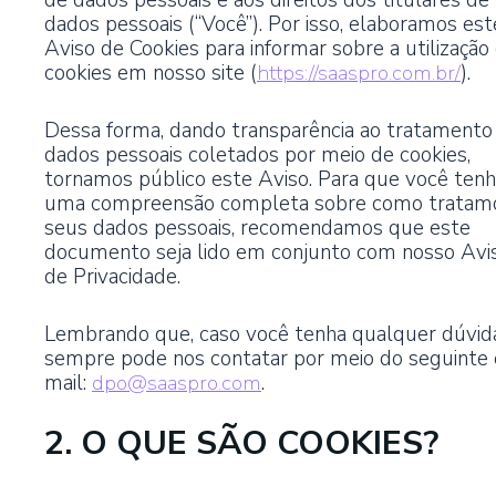
de dados pessoais e aos direitos dos titulares de
Tome decisões baseadas em dados seguros e precisos.
Internacional Boat Show
dados pessoais (“Você”). Por isso, elaboramos est
30 de novembro de 2023
Aviso de Cookies para informar sobre a utilização
cookies em nosso site (
https://saaspro.com.br/
).
Playbook de vendas: marketing e vendas além da busca por leads
Treinamento e capacitação
23 de novembro de 2023
Capacitação contínua e onboarding completo para sua equipe dominar
novas ferramentas.
Dessa forma, dando transparência ao tratamento
dados pessoais coletados por meio de cookies,
Como o ABM e o Social Selling humanizam o marketing B2B e geram
resultados
tornamos público este Aviso. Para que você ten
17 de novembro de 2023
uma compreensão completa sobre como tratam
Suporte técnico e sucesso ao cliente
seus dados pessoais, recomendamos que este
Suporte dedicado para atingir suas metas de sucesso.
Quantidade x Qualidade: Será que as empresas precisam estar cada
documento seja lido em conjunto com nosso Avi
vez mais presentes no maior número de canais possível?
de Privacidade.
14 de novembro de 2023
Gestão e otimização contínua
Lembrando que, caso você tenha qualquer dúvid
Gestão ágil e inovação constante para manter sua empresa à frente.
sempre pode nos contatar por meio do seguinte 
mail:
dpo@saaspro.com
.
2. O QUE SÃO COOKIES?