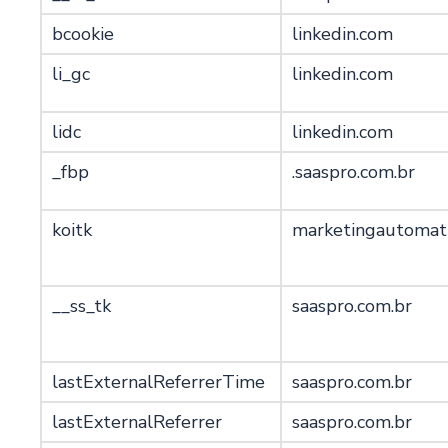
bcookie
linkedin.com
li_gc
linkedin.com
lidc
linkedin.com
_fbp
.saaspro.com.br
koitk
marketingautomati
__ss_tk
saaspro.com.br
lastExternalReferrerTime
saaspro.com.br
lastExternalReferrer
saaspro.com.br