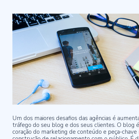
Tome decisões baseadas em dados seguros e precisos.
Internacional Boat Show
30 de novembro de 2023
Playbook de vendas: marketing e vendas além da busca por leads
Treinamento e capacitação
23 de novembro de 2023
Capacitação contínua e onboarding completo para sua equipe dominar
novas ferramentas.
Como o ABM e o Social Selling humanizam o marketing B2B e geram
resultados
17 de novembro de 2023
Suporte técnico e sucesso ao cliente
Suporte dedicado para atingir suas metas de sucesso.
Quantidade x Qualidade: Será que as empresas precisam estar cada
vez mais presentes no maior número de canais possível?
14 de novembro de 2023
Gestão e otimização contínua
Gestão ágil e inovação constante para manter sua empresa à frente.
Um dos maiores desafios das agências é aumenta
tráfego do seu blog e dos seus clientes. O blog é
coração do marketing de conteúdo e peça-chave 
construção de relacionamento com o público. É 