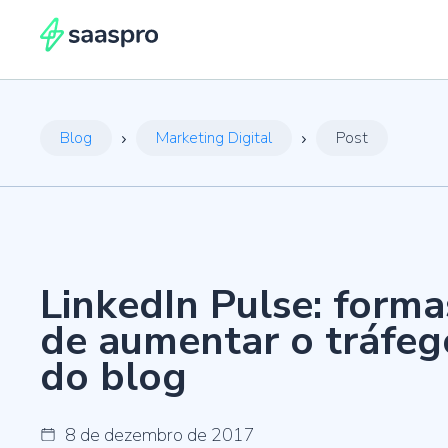
Martech Enablement: o que é?
29 de agosto de 2025
Constant Contact Lead Gen & CRM
Consultoria estratégica e tecnológica
Portal do parceiro
Blog
Marketing Digital
Post
Automação de marketing, vendas e CRM em uma só plataforma.
Maximizamos o impacto da tecnologia em sua estratégia.
Contate o suporte técnico e acesse ferramentas e conteúdos exclusivos.
Guia para desenvolver o planejamento estratégico de marketing para
2024
24 de janeiro de 2024
Constant Contact Email & Digital Marketing
Central de ajuda
Implementação de tecnologia
Gerencie e-mails, redes sociais e outros canais em uma plataforma
Acervo com a documentação completa para sua tecnologia, do básico ao
Como criar um sistema de remuneração baseado em metas
Implantamos e integramos tecnologias sem complicações.
inteligente
avançado.
24 de janeiro de 2024
LinkedIn Pulse: forma
Como se posicionar e se comunicar de maneira estratégica
de aumentar o tráfeg
Automação de marketing e vendas
21 de dezembro de 2023
Automatizamos processos e otimizamos fluxos de trabalho para maior
eficiência.
do blog
3 grandes lições do Podcast PodOusar sobre ABM
7 de dezembro de 2023
8 de dezembro de 2017
Dados e Análise
Sucesso a bordo: Saaspro e Náutica celebram parceria no 1º Foz