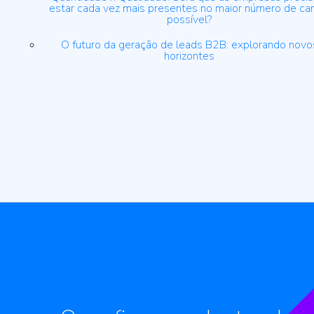
estar cada vez mais presentes no maior número de ca
possível?
O futuro da geração de leads B2B: explorando novo
horizontes